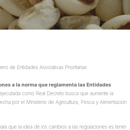
ro de Entidades Asociativas Prioritarias
ones a la norma que reglamenta las Entidades
ejecutada como Real Decreto busca que aumente la
cha por el Ministerio de Agricultura, Pesca y Alimentación
eñala que la idea de los cambios a las regulaciones es tener