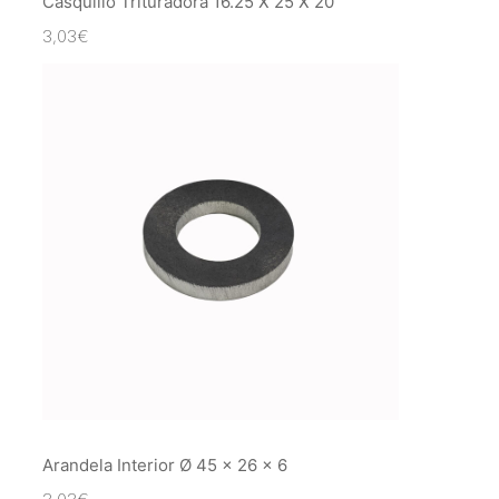
Casquillo Trituradora 16.25 X 25 X 20
3,03
€
Arandela Interior Ø 45 x 26 x 6