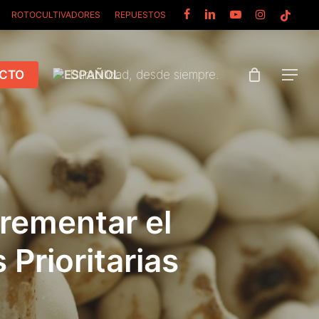
FACEBOOK
LINKEDIN
YOUTUBE
INSTAGRAM
TIKTOK
ROTOCULTIVADORES
REPUESTOS
CTO
Durabilidad, desde siempre.
Menu
rementar el
Prioritarias