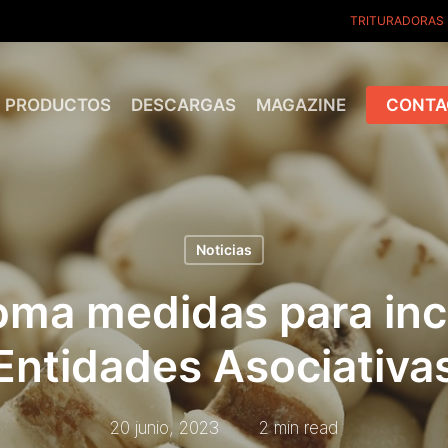
TRITURADORAS
PRODUCTOS
DESCARGAS
MAGAZINE
CONTA
Noticias
oma medidas para inc
ntidades Asociativas 
20 junio, 2023
2 min read