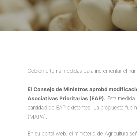
Gobierno toma medidas para incrementar el núme
El Consejo de Ministros aprobó modificaci
Asociativas Prioritarias (EAP).
Esta medida 
cantidad de EAP existentes. La propuesta fue he
(MAPA).
En su portal web, el ministerio de Agricultura s