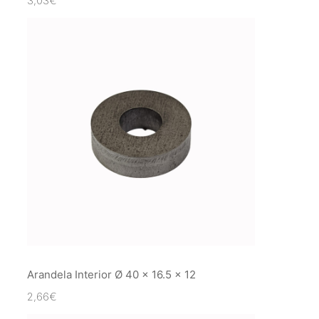
3,03
€
Arandela Interior Ø 40 x 16.5 x 12
2,66
€