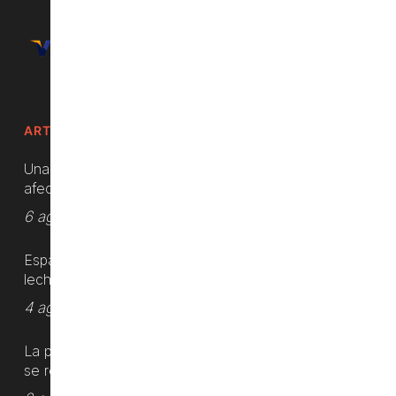
ARTÍCULOS RECIENTES
Unas 984 hectáreas agrícolas han sido
afectadas por los incendios forestales
6 agosto, 2026
España es el principal exportador de
lechuga en la Unión Europea
4 agosto, 2026
La producción de mandarinas españolas
se reajusta