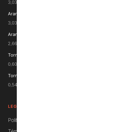
3,03
€
Arandela Interior Ø 45 x 26 x 6
3,03
€
Arandela Interior Ø 40 x 16.5 x 12
2,66
€
Tornillo SAE 1/2 x 45 - Calidad 10.9
0,60
€
Tornillo SAE 1/2 x 40 - Calidad 10.9
0,54
€
LEGALES
Política de privacidad
Términos y condiciones