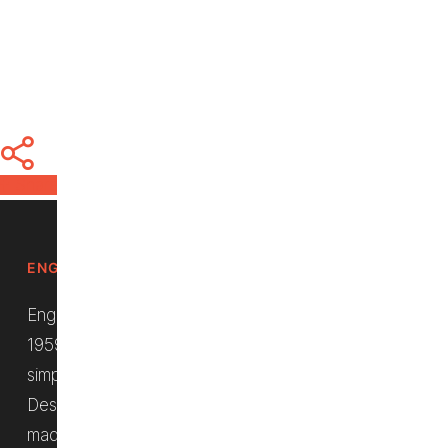
Share
Share
Share
Pin
ENGUIX. DURABILIDAD, DESDE SIEMPRE.
Enguix S.L. es una empresa española fundada en el
1959 con el objetivo de aportar un producto que
simplifique el trabajo en el sector de la agricultura.
Desde el principio nuestra clave fue la calidad de las
maquinarias y del soporte ofrecido.