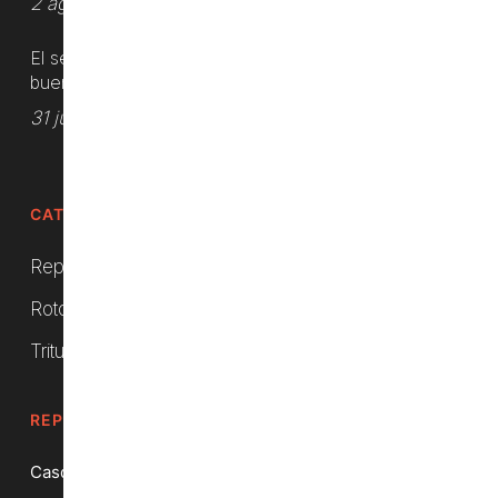
2 agosto, 2026
El sector del turismo rural español arrojó
buenos números
31 julio, 2026
CATEGORÍAS DEL PRODUCTO
Repuestos
Rotocultivadores
Trituradoras
REPUESTOS
Casquillo Trituradora 16.25 X 25 X 20