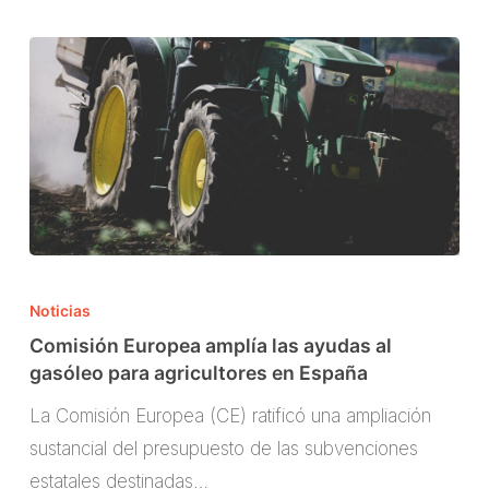
afectados
por
las
borrascas
Comisión
Europea
Noticias
amplía
Comisión Europea amplía las ayudas al
las
gasóleo para agricultores en España
ayudas
La Comisión Europea (CE) ratificó una ampliación
al
sustancial del presupuesto de las subvenciones
gasóleo
estatales destinadas…