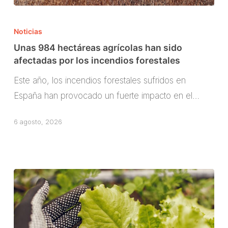
Unas
984
Noticias
hectáreas
Unas 984 hectáreas agrícolas han sido
agrícolas
afectadas por los incendios forestales
han
Este año, los incendios forestales sufridos en
sido
España han provocado un fuerte impacto en el…
afectadas
por
6 agosto, 2026
los
incendios
forestales