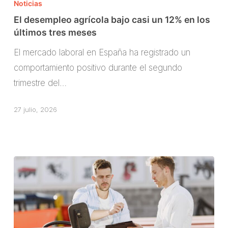
desempleo
Noticias
agrícola
El desempleo agrícola bajo casi un 12% en los
bajo
últimos tres meses
casi
El mercado laboral en España ha registrado un
un
comportamiento positivo durante el segundo
12%
trimestre del…
en
los
27 julio, 2026
últimos
tres
meses