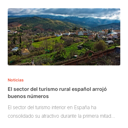
El
sector
Noticias
del
El sector del turismo rural español arrojó
turismo
buenos números
rural
El sector del turismo interior en España ha
español
consolidado su atractivo durante la primera mitad…
arrojó