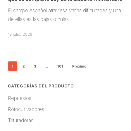
que
El campo español atraviesa varias dificultades y una
agricultores
de ellas es las bajas o nulas…
reclaman
que
19 julio, 2026
se
cumpla
la
1
2
3
…
101
Próximo
Ley
de
la
CATEGORÍAS DEL PRODUCTO
Cadena
Repuestos
Alimentaria
Rotocultivadores
Trituradoras