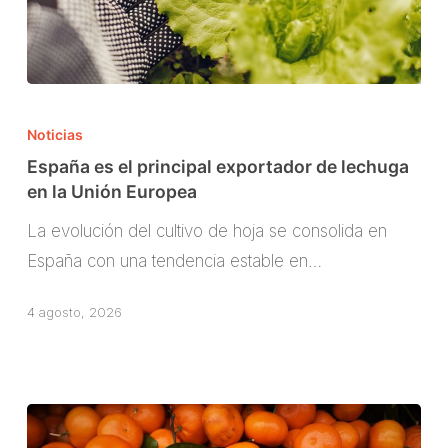
España
es
Noticias
el
España es el principal exportador de lechuga
principal
en la Unión Europea
exportador
La evolución del cultivo de hoja se consolida en
de
España con una tendencia estable en…
lechuga
en
4 agosto, 2026
la
Unión
Europea