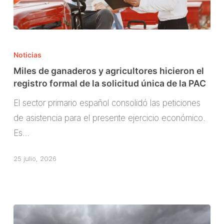
Miles
de
Noticias
ganaderos
Miles de ganaderos y agricultores hicieron el
y
registro formal de la solicitud única de la PAC
agricultores
El sector primario español consolidó las peticiones
hicieron
de asistencia para el presente ejercicio económico.
el
Es…
registro
formal
25 julio, 2026
de
la
solicitud
única