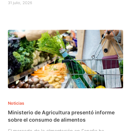
buenos
31 julio, 2026
números
Ministerio
de
Noticias
Agricultura
Ministerio de Agricultura presentó informe
presentó
sobre el consumo de alimentos
informe