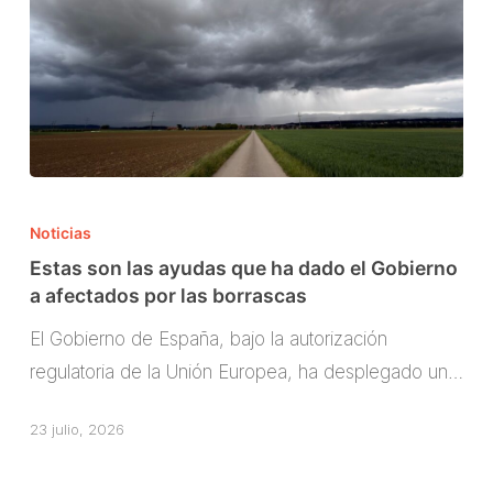
de
la
PAC
Estas
son
Noticias
las
Estas son las ayudas que ha dado el Gobierno
ayudas
a afectados por las borrascas
que
El Gobierno de España, bajo la autorización
ha
regulatoria de la Unión Europea, ha desplegado un…
dado
el
23 julio, 2026
Gobierno
a