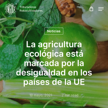
Skip
Men
to
main
content
Noticias
La agricultura
ecológica está
marcada por la
desigualdad en los
países de la UE
18 mayo, 2021
2 min read