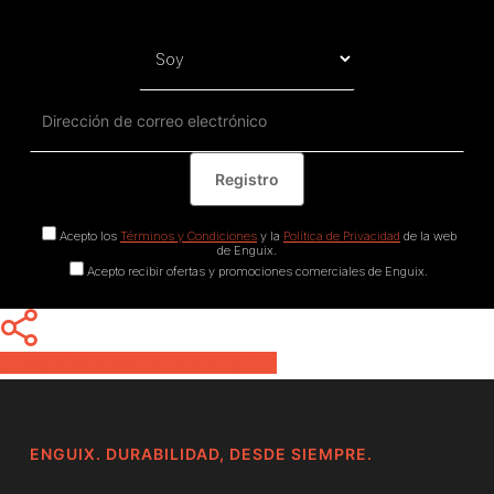
Acepto los
Términos y Condiciones
y la
Política de Privacidad
de la web
de Enguix.
Acepto recibir ofertas y promociones comerciales de Enguix.
Share
Share
Share
Pin
ENGUIX. DURABILIDAD, DESDE SIEMPRE.