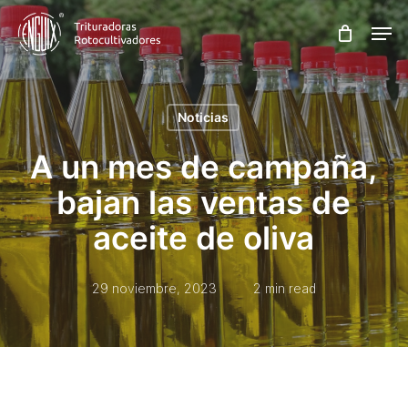
Skip
Men
to
main
content
Noticias
A un mes de campaña,
bajan las ventas de
aceite de oliva
29 noviembre, 2023
2 min read