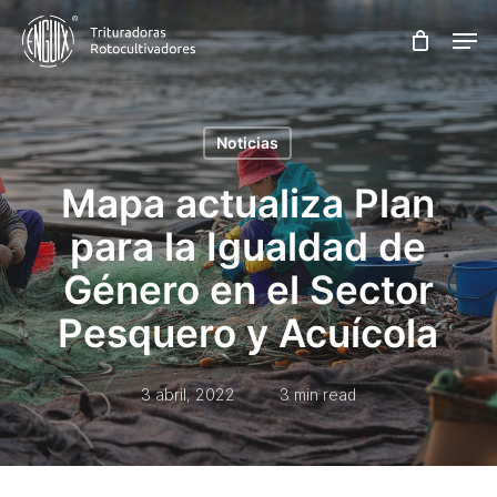
Skip
Men
to
main
content
Noticias
Mapa actualiza Plan
para la Igualdad de
Género en el Sector
Pesquero y Acuícola
3 abril, 2022
3 min read