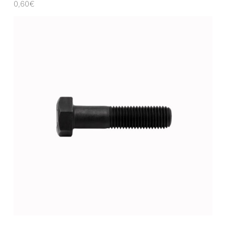
0,60
€