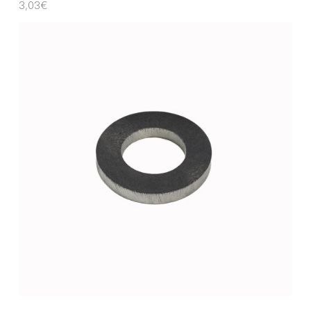
3,03
€