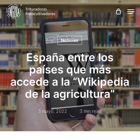
Skip
Men
to
main
content
Noticias
España entre los
países que más
accede a la “Wikipedia
de la agricultura”
5 mayo, 2022
3 min read