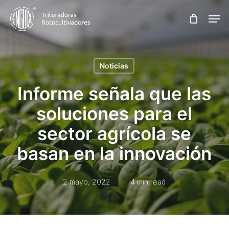
Skip
Men
to
main
content
Noticias
Informe señala que las
soluciones para el
sector agrícola se
basan en la innovación
2 mayo, 2022
4 min read