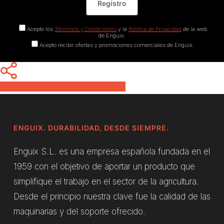
Acepto los
Términos y Condiciones
y la
Política de Privacidad
de la web
de Enguix.
Acepto recibir ofertas y promociones comerciales de Enguix.
Share
Share
Share
Pin
ENGUIX. DURABILIDAD, DESDE SIEMPRE.
Enguix S.L. es una empresa española fundada en el
1959 con el objetivo de aportar un producto que
simplifique el trabajo en el sector de la agricultura.
Desde el principio nuestra clave fue la calidad de las
maquinarias y del soporte ofrecido.