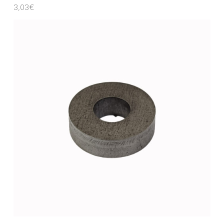
3,03
€