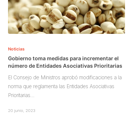
Gobierno
toma
Noticias
medidas
Gobierno toma medidas para incrementar el
para
número de Entidades Asociativas Prioritarias
incrementar
El Consejo de Ministros aprobó modificaciones a la
el
norma que reglamenta las Entidades Asociativas
número
Prioritarias…
de
Entidades
20 junio, 2023
Asociativas
Prioritarias