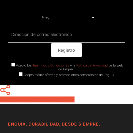
Acepto los
Términos y Condiciones
y la
Política de Privacidad
de la web
de Enguix.
Acepto recibir ofertas y promociones comerciales de Enguix.
Share
Share
Share
Pin
ENGUIX. DURABILIDAD, DESDE SIEMPRE.