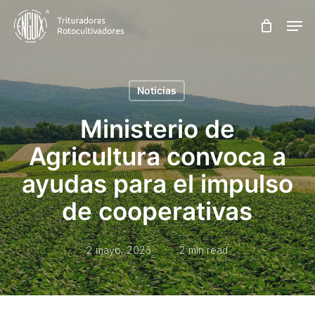
Skip
Men
to
main
content
Noticias
Ministerio de
Agricultura convoca a
ayudas para el impulso
de cooperativas
2 mayo, 2025
2 min read