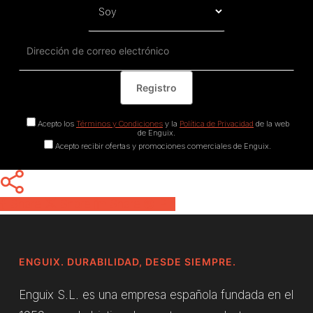
Acepto los
Términos y Condiciones
y la
Política de Privacidad
de la web
de Enguix.
Acepto recibir ofertas y promociones comerciales de Enguix.
Share
Share
Share
Pin
ENGUIX. DURABILIDAD, DESDE SIEMPRE.
Enguix S.L. es una empresa española fundada en el