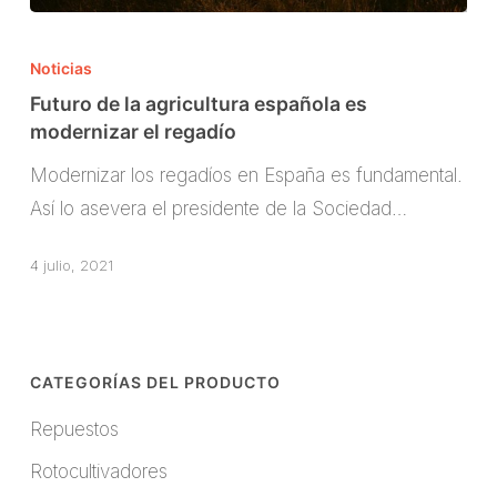
Futuro
de
Noticias
la
Futuro de la agricultura española es
agricultura
modernizar el regadío
española
Modernizar los regadíos en España es fundamental.
es
Así lo asevera el presidente de la Sociedad…
modernizar
el
4 julio, 2021
regadío
CATEGORÍAS DEL PRODUCTO
Repuestos
Rotocultivadores