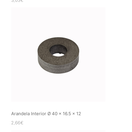
3,03
€
Arandela Interior Ø 40 x 16.5 x 12
2,66
€