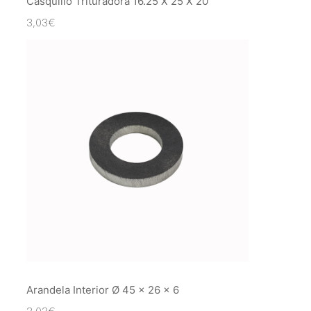
Casquillo Trituradora 16.25 X 25 X 20
3,03
€
Arandela Interior Ø 45 x 26 x 6