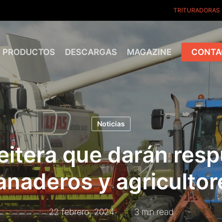
TRITURADORAS
PRODUCTOS
DESCARGAS
MAGAZINE
CONTA
Noticias
eitera que darán res
anaderos y agricultor
22 febrero, 2024
3 min read