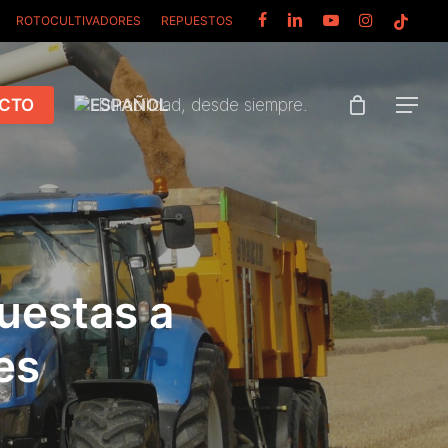
FACEBOOK
LINKEDIN
YOUTUBE
INSTAGRAM
TIKTOK
ROTOCULTIVADORES
REPUESTOS
CTO
Durabilidad, desde siempre.
Menu
puestas a
es