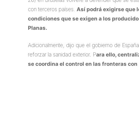
26) en Bruselas volveré a defender que se esta
con terceros países.
Así podrá exigirse que
condiciones que se exigen a los producidos
Planas.
Adicionalmente, dijo que el gobierno de España
reforzar la sanidad exterior. P
ara ello, centra
se coordina el control en las fronteras co