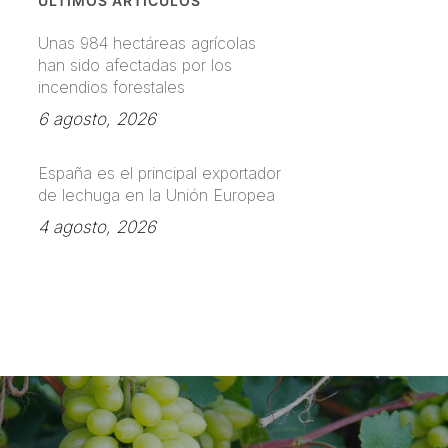
ÚLTIMOS ARTÍCULOS
Unas 984 hectáreas agrícolas
han sido afectadas por los
incendios forestales
6 agosto, 2026
España es el principal exportador
de lechuga en la Unión Europea
4 agosto, 2026