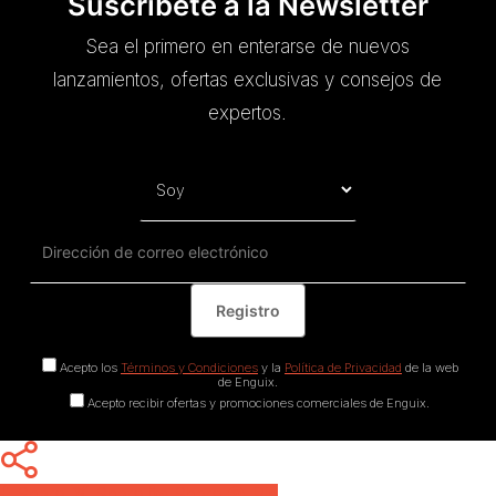
Suscríbete a la Newsletter
Sea el primero en enterarse de nuevos
lanzamientos, ofertas exclusivas y consejos de
expertos.
Acepto los
Términos y Condiciones
y la
Política de Privacidad
de la web
de Enguix.
Acepto recibir ofertas y promociones comerciales de Enguix.
Share
Share
Share
Pin