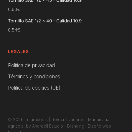
Tornillo SAE 1/2 x 45 - Calidad 10.9
0,60
€
Tornillo SAE 1/2 x 40 - Calidad 10.9
0,54
€
LEGALES
Política de privacidad
Términos y condiciones
Política de cookies (UE)
© 2026 Trituradoras | Rotocultivadores | Maquinaria
agrícola. by Andreoli Estudio -
Branding
·
Diseño web
·