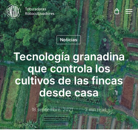
Skip
Men
to
main
content
Noticias
Tecnología granadina
que controla los
cultivos de las fincas
desde casa
18 septiembre, 2021
2 min read