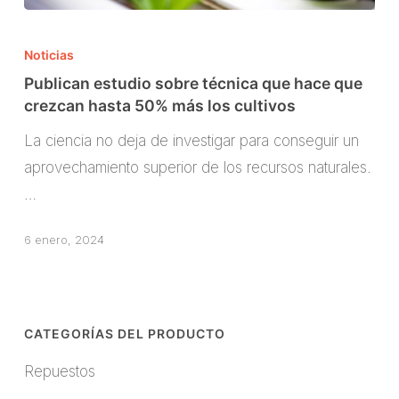
Publican
estudio
Noticias
sobre
Publican estudio sobre técnica que hace que
técnica
crezcan hasta 50% más los cultivos
que
La ciencia no deja de investigar para conseguir un
hace
aprovechamiento superior de los recursos naturales.
que
…
crezcan
hasta
6 enero, 2024
50%
más
los
CATEGORÍAS DEL PRODUCTO
cultivos
Repuestos