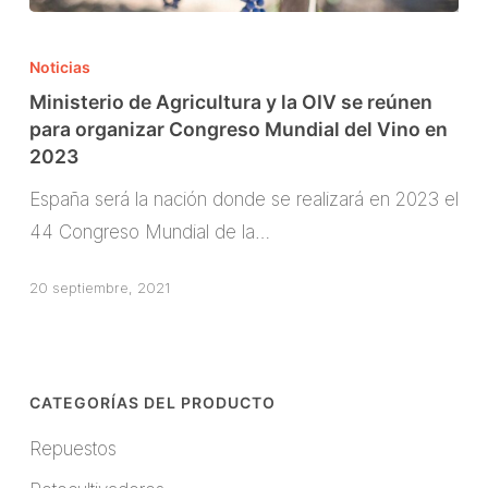
Ministerio
de
Noticias
Agricultura
Ministerio de Agricultura y la OIV se reúnen
y
para organizar Congreso Mundial del Vino en
2023
la
OIV
España será la nación donde se realizará en 2023 el
se
44 Congreso Mundial de la…
reúnen
para
20 septiembre, 2021
organizar
Congreso
Mundial
CATEGORÍAS DEL PRODUCTO
del
Repuestos
Vino
en