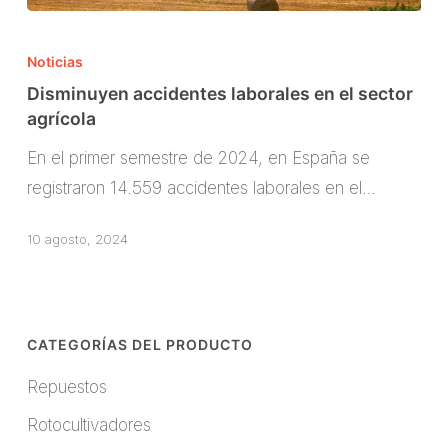
Disminuyen
accidentes
Noticias
laborales
Disminuyen accidentes laborales en el sector
en
agrícola
el
En el primer semestre de 2024, en España se
sector
registraron 14.559 accidentes laborales en el…
agrícola
10 agosto, 2024
CATEGORÍAS DEL PRODUCTO
Repuestos
Rotocultivadores