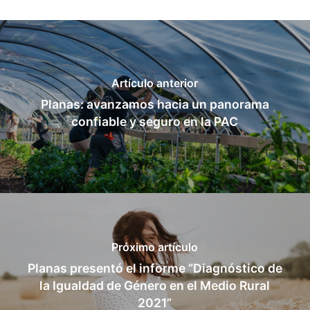
Artículo anterior
Planas: avanzamos hacia un panorama
confiable y seguro en la PAC
Próximo artículo
Planas presentó el informe “Diagnóstico de
la Igualdad de Género en el Medio Rural
2021”