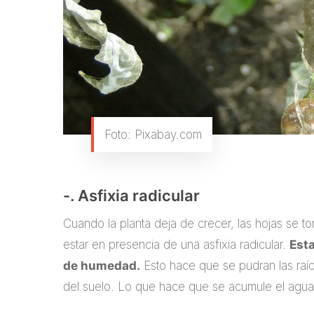
Foto: Pixabay.com
-. Asfixia radicular
Cuando la planta deja de crecer, las hojas se to
estar en presencia de una asfixia radicular.
Esta
de humedad.
Esto hace que se pudran las raíc
del suelo. Lo que hace que se acumule el agua