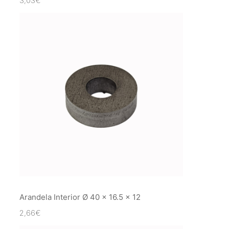
3,03
€
Arandela Interior Ø 40 x 16.5 x 12
2,66
€