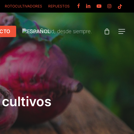
FACEBOOK
LINKEDIN
YOUTUBE
INSTAGRAM
TIKTOK
ROTOCULTIVADORES
REPUESTOS
CTO
Durabilidad, desde siempre.
Menu
 cultivos