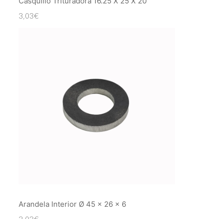
Casquillo Trituradora 16.25 X 25 X 20
3,03
€
Arandela Interior Ø 45 x 26 x 6