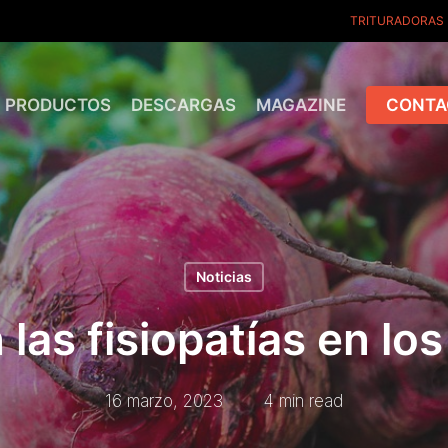
TRITURADORAS
PRODUCTOS
DESCARGAS
MAGAZINE
CONTA
Noticias
las fisiopatías en los
16 marzo, 2023
4 min read