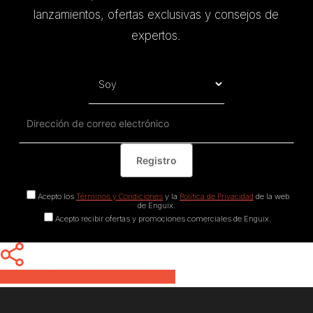
lanzamientos, ofertas exclusivas y consejos de
expertos.
Acepto los
Términos y Condiciones
y la
Política de Privacidad
de la web
de Enguix.
Acepto recibir ofertas y promociones comerciales de Enguix.
Share
Share
Share
Pin