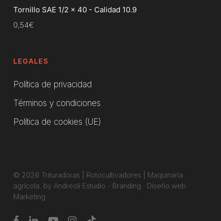
Tornillo SAE 1/2 x 40 - Calidad 10.9
0,54
€
LEGALES
Política de privacidad
Términos y condiciones
Política de cookies (UE)
© 2026 Trituradoras | Rotocultivadores | Maquinaria
agrícola. by Andreoli Estudio -
Branding
·
Diseño web
·
Marketing
facebook
linkedin
youtube
instagram
tiktok