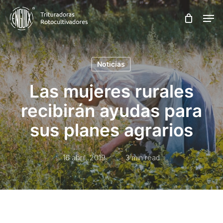
Skip
Men
to
main
content
Noticias
Las mujeres rurales
recibirán ayudas para
sus planes agrarios
16 abril, 2019
3 min read