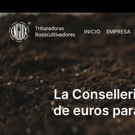
Skip
to
main
content
INICIO
EMPRESA
La Conseller
de euros par