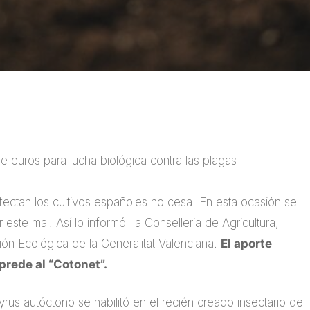
de euros para lucha biológica contra las plagas
fectan los cultivos españoles no cesa. En esta ocasión se
este mal. Así lo informó la Conselleria de Agricultura,
ión Ecológica de la Generalitat Valenciana.
El aporte
prede al “Cotonet”.
rus autóctono se habilitó en el recién creado insectario de