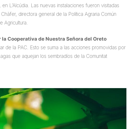
 en L’Alcúdia. Las nuevas instalaciones fueron visitadas
e Chàfer, directora general de la Política Agraria Común
 Agricultura.
r la Cooperativa de Nuestra Señora del Oreto
pilar de la PAC. Esto se suma a las acciones promovidas por
 plagas que aquejan los sembradíos de la Comunitat