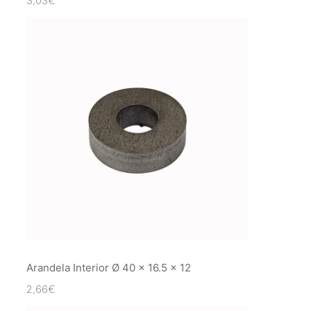
3,03
€
Arandela Interior Ø 40 x 16.5 x 12
2,66
€