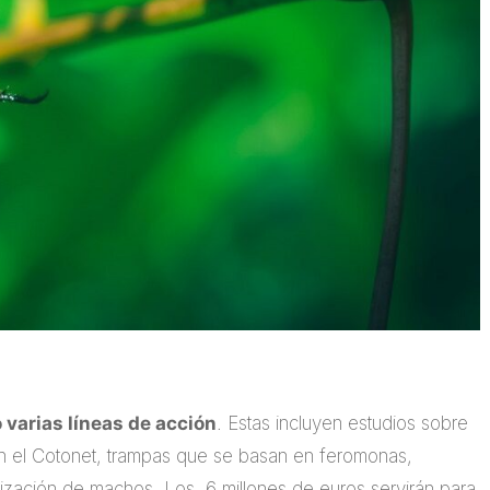
 varias líneas de acción
. Estas incluyen estudios sobre
an el Cotonet, trampas que se basan en feromonas,
ilización de machos. Los 6 millones de euros servirán para