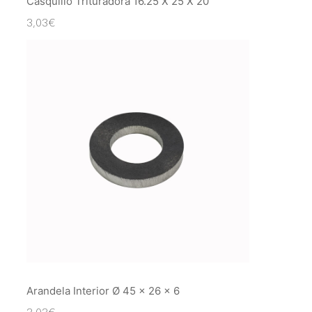
Casquillo Trituradora 16.25 X 25 X 20
3,03
€
Arandela Interior Ø 45 x 26 x 6