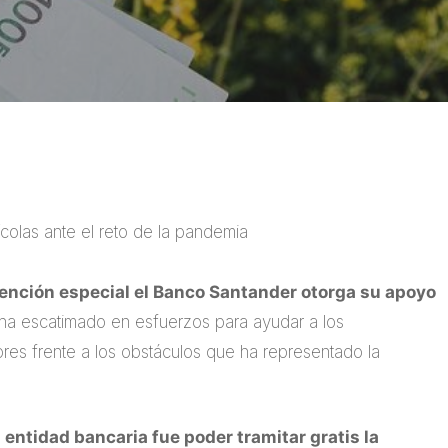
olas ante el reto de la pandemia
tención especial el Banco Santander otorga su apoyo
ha escatimado en esfuerzos para ayudar a los
res frente a los obstáculos que ha representado la
a entidad bancaria fue poder tramitar gratis la