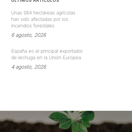
ÚLTIMOS ARTÍCULOS
Unas 984 hectáreas agrícolas
han sido afectadas por los
incendios forestales
6 agosto, 2026
España es el principal exportador
de lechuga en la Unión Europea
4 agosto, 2026