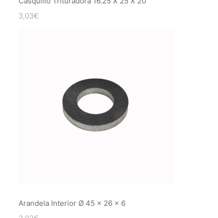
Casquillo Trituradora 16.25 X 25 X 20
3,03
€
Arandela Interior Ø 45 x 26 x 6