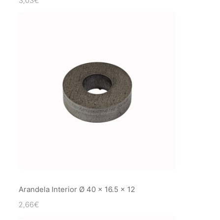
3,03
€
Arandela Interior Ø 40 x 16.5 x 12
2,66
€