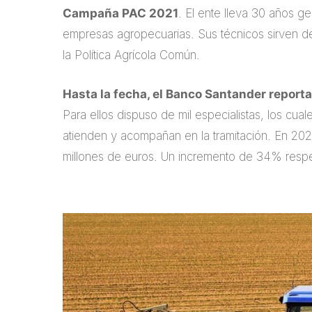
Campaña PAC 2021
. El ente lleva 30 años g
empresas agropecuarias. Sus técnicos sirven de
la Política Agrícola Común.
Hasta la fecha, el Banco Santander reporta
Para ellos dispuso de mil especialistas, los cual
atienden y acompañan en la tramitación. En 202
millones de euros. Un incremento de 34% respe