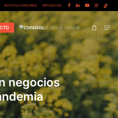
FACEBOOK
LINKEDIN
YOUTUBE
INSTAGRAM
TIKTOK
ROTOCULTIVADORES
REPUESTOS
CTO
Durabilidad, desde siempre.
Menu
en negocios
pandemia