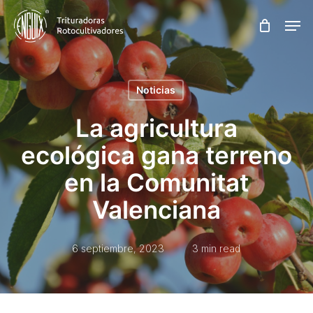
Skip
Men
to
main
content
Noticias
La agricultura
ecológica gana terreno
en la Comunitat
Valenciana
6 septiembre, 2023
3 min read