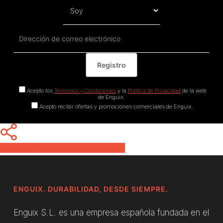
Acepto los
Términos y Condiciones
y la
Política de Privacidad
de la web
de Enguix.
Acepto recibir ofertas y promociones comerciales de Enguix.
Share
Share
Share
Pin
ENGUIX. DURABILIDAD, DESDE SIEMPRE.
Enguix S.L. es una empresa española fundada en el