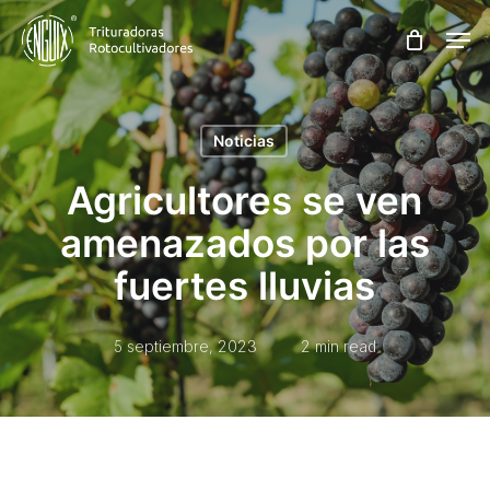
Skip
Men
to
main
content
Noticias
Agricultores se ven
amenazados por las
fuertes lluvias
5 septiembre, 2023
2 min read