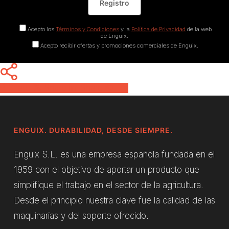
Acepto los
Términos y Condiciones
y la
Política de Privacidad
de la web
de Enguix.
Acepto recibir ofertas y promociones comerciales de Enguix.
Share
Share
Share
Pin
ENGUIX. DURABILIDAD, DESDE SIEMPRE.
Enguix S.L. es una empresa española fundada en el
1959 con el objetivo de aportar un producto que
simplifique el trabajo en el sector de la agricultura.
Desde el principio nuestra clave fue la calidad de las
maquinarias y del soporte ofrecido.