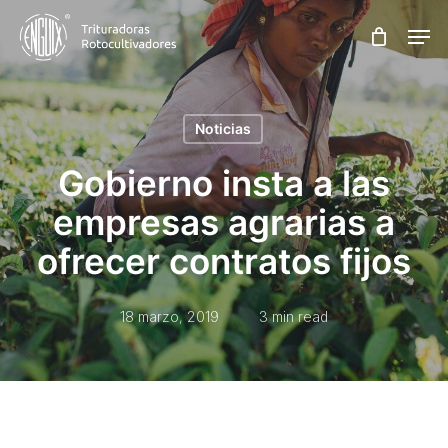
Skip
Men
to
main
content
Noticias
Gobierno insta a las
empresas agrarias a
ofrecer contratos fijos
18 marzo, 2019
3 min read