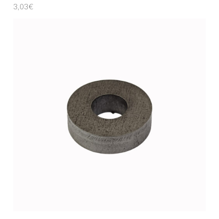
3,03
€