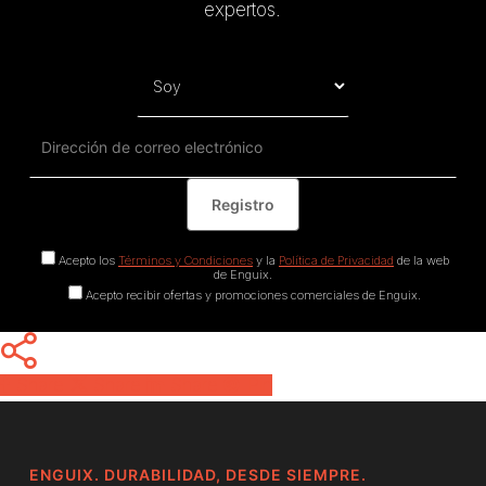
expertos.
Acepto los
Términos y Condiciones
y la
Política de Privacidad
de la web
de Enguix.
Acepto recibir ofertas y promociones comerciales de Enguix.
Share
Share
Share
Pin
ENGUIX. DURABILIDAD, DESDE SIEMPRE.