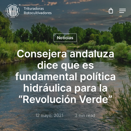
Skip
Men
to
main
content
Noticias
Consejera andaluza
dice que es
fundamental política
hidráulica para la
“Revolución Verde”
12 mayo, 2021
3 min read