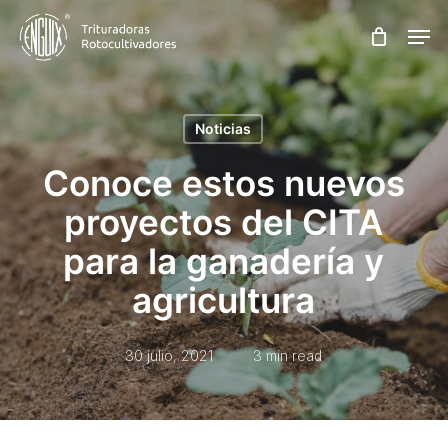
Skip
Men
to
main
content
Noticias
Conoce estos nuevos
proyectos del CITA
para la ganadería y
agricultura
30 julio, 2021
3 min read