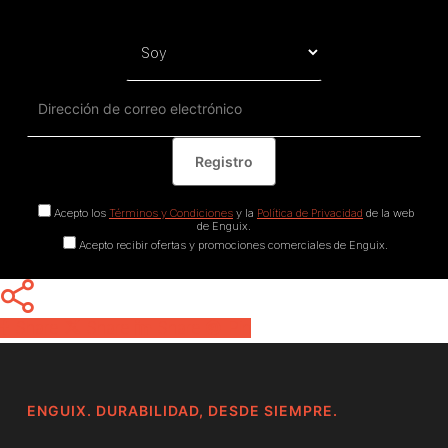
Acepto los
Términos y Condiciones
y la
Política de Privacidad
de la web
de Enguix.
Acepto recibir ofertas y promociones comerciales de Enguix.
Share
Share
Share
Pin
ENGUIX. DURABILIDAD, DESDE SIEMPRE.