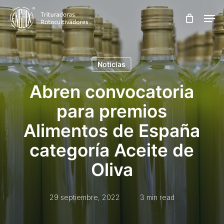
Skip
Men
to
main
content
Noticias
Abren convocatoria
para premios
Alimentos de España
categoría Aceite de
Oliva
29 septiembre, 2022
3 min read