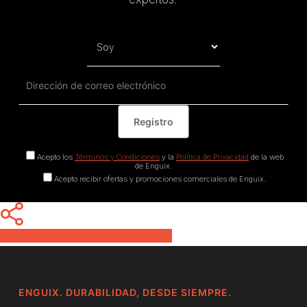
Acepto los
Términos y Condiciones
y la
Política de Privacidad
de la web
de Enguix.
Acepto recibir ofertas y promociones comerciales de Enguix.
Share
Share
Share
Pin
ENGUIX. DURABILIDAD, DESDE SIEMPRE.