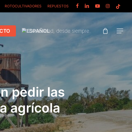
FACEBOOK
LINKEDIN
YOUTUBE
INSTAGRAM
TIKTOK
ROTOCULTIVADORES
REPUESTOS
CTO
Durabilidad, desde siempre.
Menu
n pedir las
a agrícola