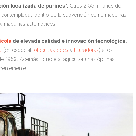
ción localizada de purines”.
Otros 2,55 millones de
as contempladas dentro de la subvención como máquinas
s y máquinas automotrices.
ícola
de elevada calidad e innovación tecnológica.
o
(en especial
rotocultivadores
y
trituradoras
) a los
de 1959. Además, ofrece al agricultor unas óptimas
anentemente.