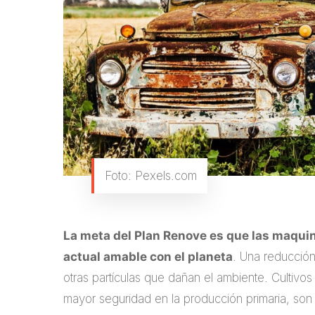
Foto: Pexels.com
La meta del Plan Renove es que las maquin
actual amable con el planeta
. Una reducció
otras partículas que dañan el ambiente. Cultivo
mayor seguridad en la producción primaria, son 