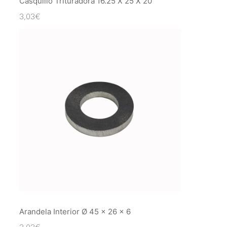
Casquillo Trituradora 16.25 X 25 X 20
3,03
€
Arandela Interior Ø 45 x 26 x 6