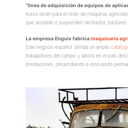
“línea de adquisición de equipos de aplica
euros serán para el resto de máquinas agrícol
que arrastran o suspenden del tractor, tractore
La empresa Enguix fabrica
maquinaria agr
Este negocio español brinda un amplio
catálog
trabajadores del campo y labora en el país des
prestaciones, desarrollando e innovando perm