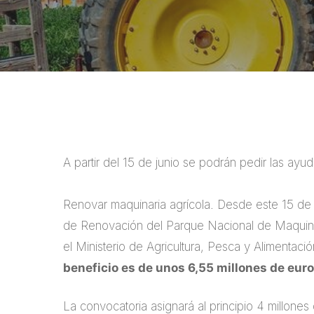
A partir del 15 de junio se podrán pedir las ayu
Renovar maquinaria agrícola. Desde este 15 de ju
de Renovación del Parque Nacional de Maquinari
el Ministerio de Agricultura, Pesca y Alimentaci
beneficio es de unos 6,55 millones de euro
La convocatoria asignará al principio 4 millone