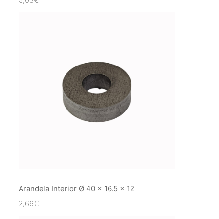
3,03
€
Arandela Interior Ø 40 x 16.5 x 12
2,66
€