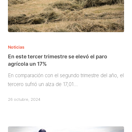
En
este
Noticias
tercer
En este tercer trimestre se elevó el paro
trimestre
agrícola un 17%
se
En comparación con el segundo trimestre del año, el
elevó
tercero sufrió un alza de 17,01…
el
paro
26 octubre, 2024
agrícola
un
17%