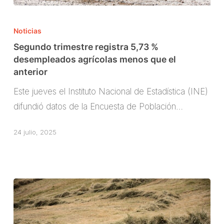
Segundo
trimestre
Noticias
registra
Segundo trimestre registra 5,73 %
5,73
desempleados agrícolas menos que el
anterior
%
desempleados
Este jueves el Instituto Nacional de Estadística (INE)
agrícolas
difundió datos de la Encuesta de Población…
menos
que
24 julio, 2025
el
anterior