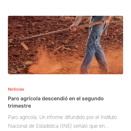
Paro
agrícola
Noticias
descendió
Paro agrícola descendió en el segundo
en
trimestre
el
Paro agrícola. Un informe difundido por el Instituto
segundo
Nacional de Estadística (INE) señaló que en…
trimestre