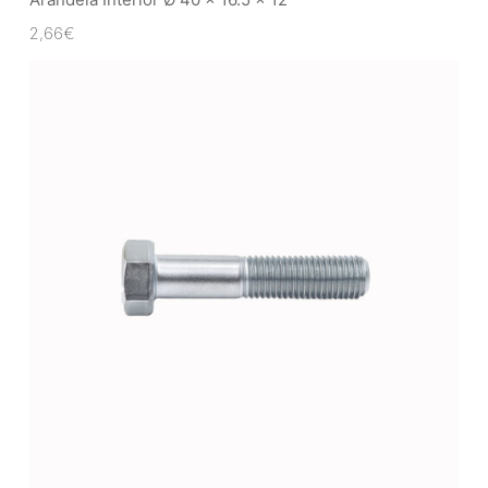
2,66
€