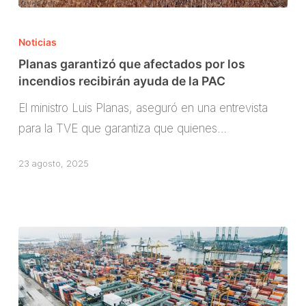
Planas
garantizó
Noticias
que
Planas garantizó que afectados por los
afectados
incendios recibirán ayuda de la PAC
por
El ministro Luis Planas, aseguró en una entrevista
los
para la TVE que garantiza que quienes…
incendios
recibirán
23 agosto, 2025
ayuda
de
la
PAC