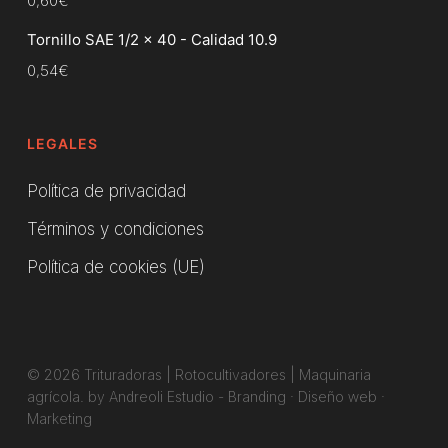
0,60
€
Tornillo SAE 1/2 x 40 - Calidad 10.9
0,54
€
LEGALES
Política de privacidad
Términos y condiciones
Política de cookies (UE)
© 2026 Trituradoras | Rotocultivadores | Maquinaria
agrícola. by Andreoli Estudio -
Branding
·
Diseño web
·
Marketing