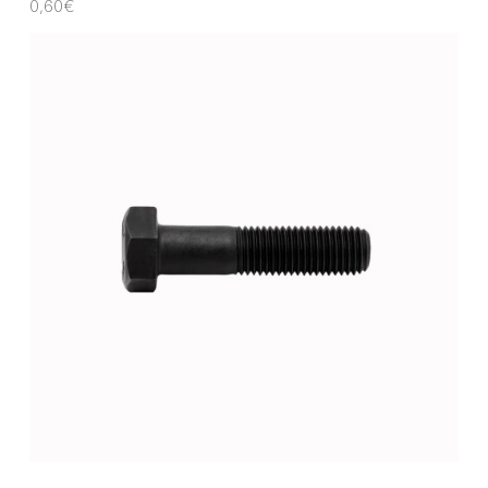
0,60
€