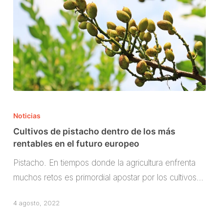
Cultivos
de
Noticias
pistacho
Cultivos de pistacho dentro de los más
dentro
rentables en el futuro europeo
de
Pistacho. En tiempos donde la agricultura enfrenta
los
muchos retos es primordial apostar por los cultivos…
más
rentables
4 agosto, 2022
en