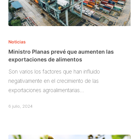
Ministro
Planas
Noticias
prevé
Ministro Planas prevé que aumenten las
que
exportaciones de alimentos
aumenten
Son varios los factores que han influido
las
negativamente en el crecimiento de las
exportaciones
exportaciones agroalimentarias…
de
alimentos
6 julio, 2024