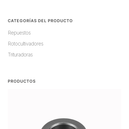
el
futuro
CATEGORÍAS DEL PRODUCTO
europeo
Repuestos
Rotocultivadores
Trituradoras
PRODUCTOS