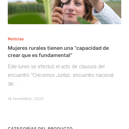
Mujeres
rurales
Noticias
tienen
Mujeres rurales tienen una “capacidad de
una
crear que es fundamental”
“capacidad
Este lunes se efectuó el acto de clausura del
de
encuentro “Crecemos Juntas: encuentro nacional
crear
de…
que
es
14 noviembre, 2023
fundamental”
CATEGORÍAS DEL PRODUCTO