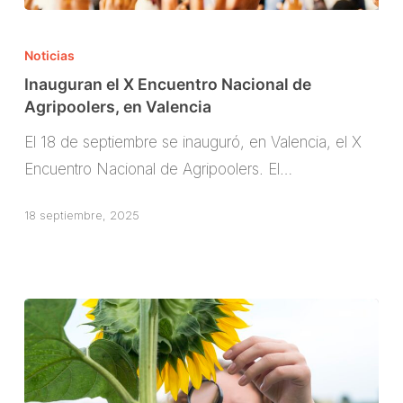
Inauguran
el
Noticias
X
Inauguran el X Encuentro Nacional de
Encuentro
Agripoolers, en Valencia
Nacional
El 18 de septiembre se inauguró, en Valencia, el X
de
Encuentro Nacional de Agripoolers. El…
Agripoolers,
en
18 septiembre, 2025
Valencia