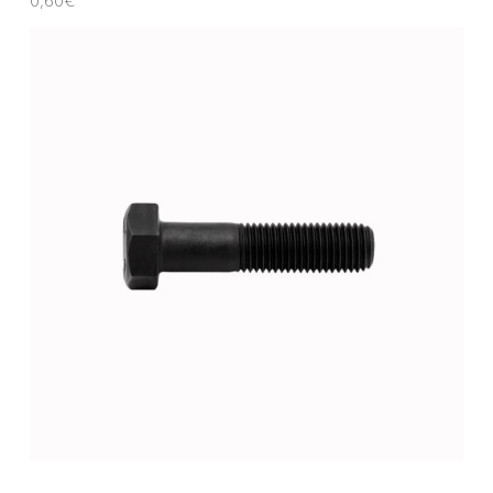
0,60
€