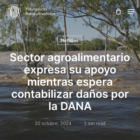
Skip
Men
to
main
content
Noticias
Sector agroalimentario
expresa su apoyo
mientras espera
contabilizar daños por
la DANA
30 octubre, 2024
3 min read