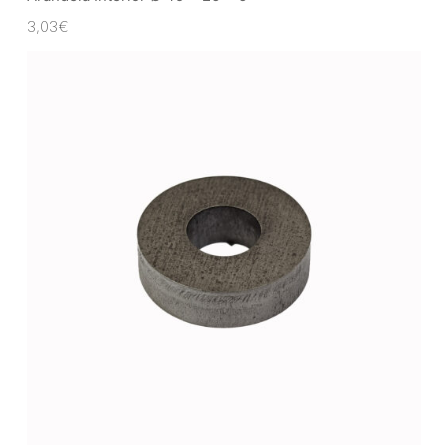
3,03
€