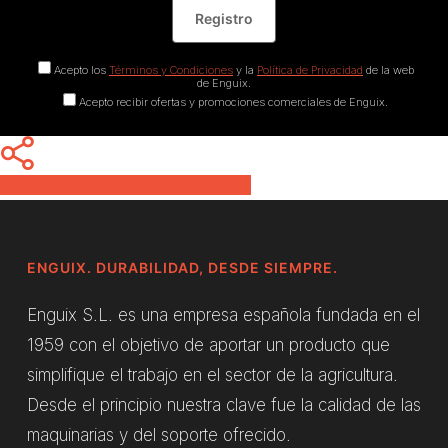
Acepto los
Términos y Condiciones
y la
Política de Privacidad
de la web
de Enguix.
Acepto recibir ofertas y promociones comerciales de Enguix.
Share
Share
Share
Pin
ENGUIX. DURABILIDAD, DESDE SIEMPRE.
Enguix S.L. es una empresa española fundada en el
1959 con el objetivo de aportar un producto que
simplifique el trabajo en el sector de la agricultura.
Desde el principio nuestra clave fue la calidad de las
maquinarias y del soporte ofrecido.