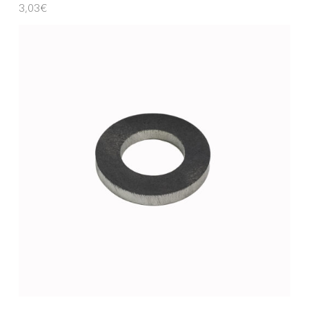
3,03
€