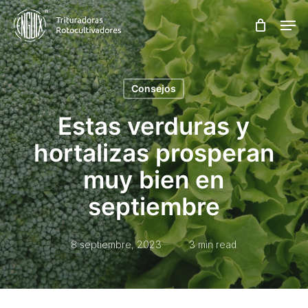
Skip
Men
to
main
content
Consejos
Estas verduras y
hortalizas prosperan
muy bien en
septiembre
8 septiembre, 2023
3 min read