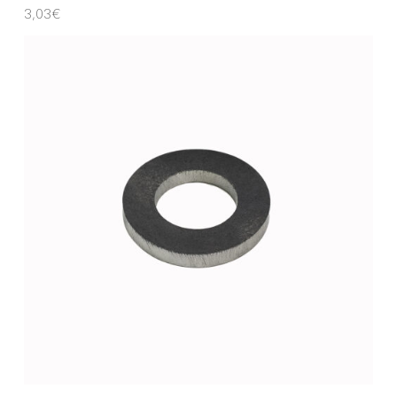
3,03
€