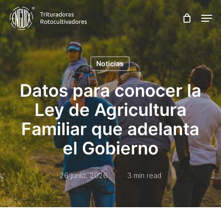
Skip
Men
to
main
content
Noticias
Datos para conocer la
Ley de Agricultura
Familiar que adelanta
el Gobierno
26 junio, 2026
3 min read