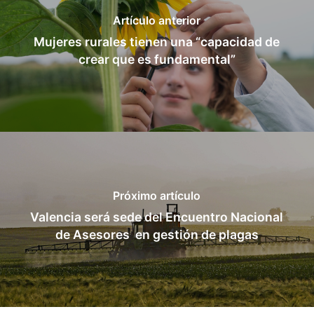
Artículo anterior
Mujeres rurales tienen una “capacidad de
crear que es fundamental”
Próximo artículo
Valencia será sede del Encuentro Nacional
de Asesores en gestión de plagas