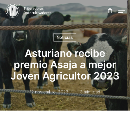
Skip
Men
to
main
content
Noticias
Asturiano recibe
premio Asaja a mejor
Joven Agricultor 2023
12 noviembre, 2023
3 min read