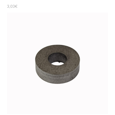
3,03
€