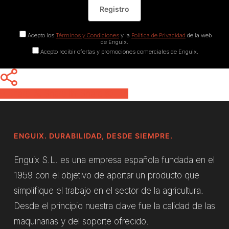
Acepto los
Términos y Condiciones
y la
Política de Privacidad
de la web
de Enguix.
Acepto recibir ofertas y promociones comerciales de Enguix.
Share
Share
Share
Pin
ENGUIX. DURABILIDAD, DESDE SIEMPRE.
Enguix S.L. es una empresa española fundada en el
1959 con el objetivo de aportar un producto que
simplifique el trabajo en el sector de la agricultura.
Desde el principio nuestra clave fue la calidad de las
maquinarias y del soporte ofrecido.