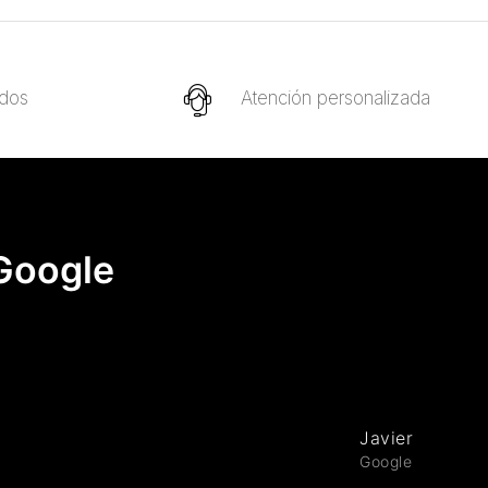
idos
Atención personalizada
 Google
Javier Fernan
Google review