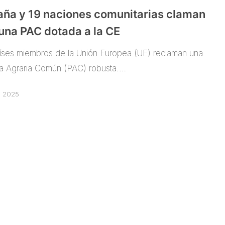
aña y 19 naciones comunitarias claman
una PAC dotada a la CE
íses miembros de la Unión Europea (UE) reclaman una
ica Agraria Común (PAC) robusta.…
o, 2025