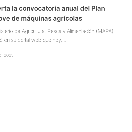
a
rta la convocatoria anual del Plan
ove de máquinas agrícolas
nisterio de Agricultura, Pesca y Alimentación (MAPA)
có en su portal web que hoy,…
io, 2025