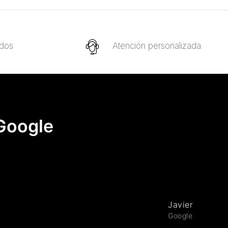
idos
Atención personalizada
 Google
Javier Fernan
Google review