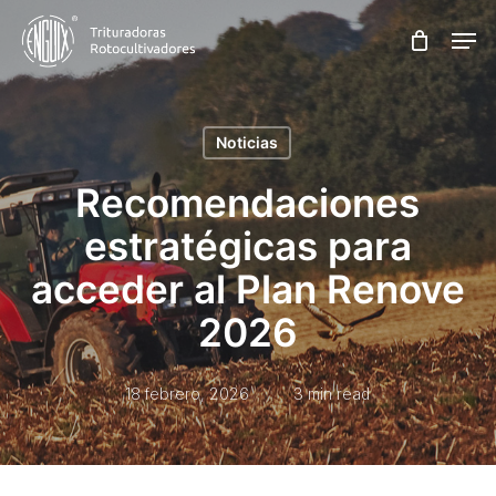
Skip
Men
to
main
content
Noticias
Recomendaciones
estratégicas para
acceder al Plan Renove
2026
18 febrero, 2026
3 min read