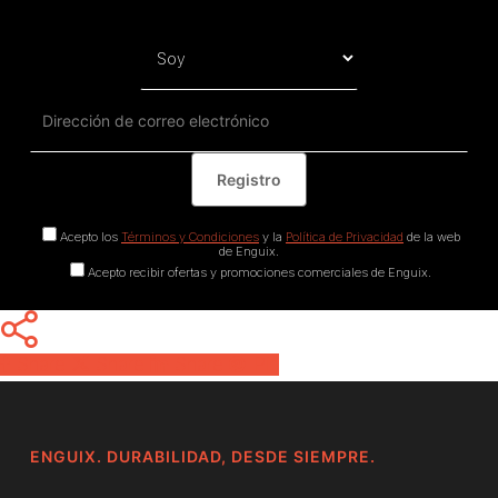
Acepto los
Términos y Condiciones
y la
Política de Privacidad
de la web
de Enguix.
Acepto recibir ofertas y promociones comerciales de Enguix.
Share
Share
Share
Pin
ENGUIX. DURABILIDAD, DESDE SIEMPRE.