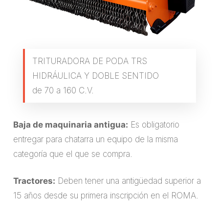
TRITURADORA DE PODA TRS
HIDRÁULICA Y DOBLE SENTIDO
de 70 a 160 C.V.
Baja de maquinaria antigua:
Es obligatorio
entregar para chatarra un equipo de la misma
categoría que el que se compra.
Tractores:
Deben tener una antigüedad superior a
15 años desde su primera inscripción en el ROMA.