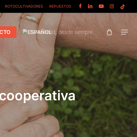
FACEBOOK
LINKEDIN
YOUTUBE
INSTAGRAM
TIKTOK
ROTOCULTIVADORES
REPUESTOS
CTO
Durabilidad, desde siempre.
Menu
 cooperativa