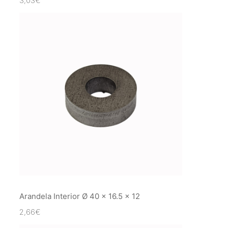
3,03
€
Arandela Interior Ø 40 x 16.5 x 12
2,66
€