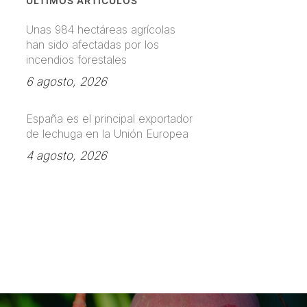
ÚLTIMOS ARTÍCULOS
Unas 984 hectáreas agrícolas
han sido afectadas por los
incendios forestales
6 agosto, 2026
España es el principal exportador
de lechuga en la Unión Europea
4 agosto, 2026