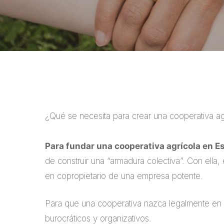
¿Qué se necesita para crear una cooperativa a
Para fundar una cooperativa agrícola en Es
de construir una “armadura colectiva”. Con ella, 
en copropietario de una empresa potente.
Para que una cooperativa nazca legalmente en 
burocráticos y organizativos.