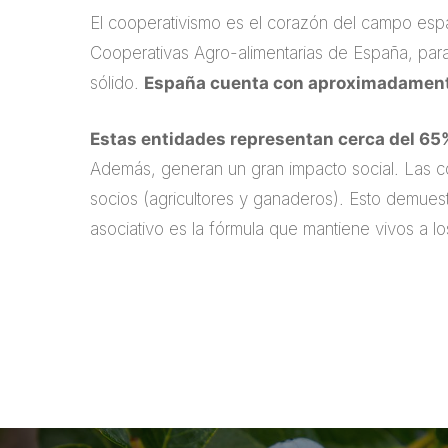
El cooperativismo es el corazón del campo esp
Cooperativas Agro-alimentarias de España, para
sólido.
España cuenta con aproximadamente
Estas entidades representan cerca del 65% d
Además, generan un gran impacto social. Las co
socios (agricultores y ganaderos). Esto demuest
asociativo es la fórmula que mantiene vivos a l