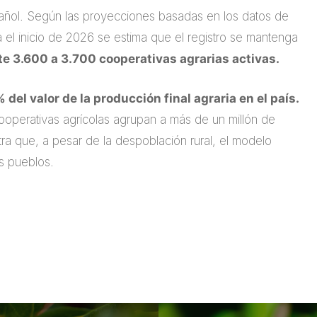
añol. Según las proyecciones basadas en los datos de
 el inicio de 2026 se estima que el registro se mantenga
 3.600 a 3.700 cooperativas agrarias activas.
el valor de la producción final agraria en el país.
operativas agrícolas agrupan a más de un millón de
ra que, a pesar de la despoblación rural, el modelo
os pueblos.