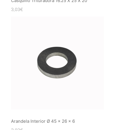
Casquillo Trituradora 16.25 X 25 X 20
3,03
€
Arandela Interior Ø 45 x 26 x 6