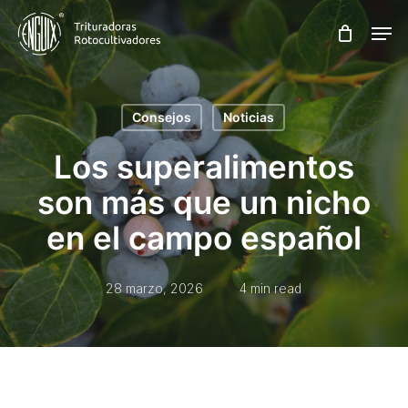
Skip
Men
to
main
content
Consejos
Noticias
Los superalimentos
son más que un nicho
en el campo español
28 marzo, 2026
4 min read