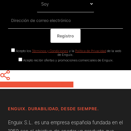
Acepto los
Términos y Condiciones
y la
Política de Privacidad
de la web
de Enguix.
Acepto recibir ofertas y promociones comerciales de Enguix.
Share
Share
Share
Pin
ENGUIX. DURABILIDAD, DESDE SIEMPRE.
Enguix S.L. es una empresa española fundada en el