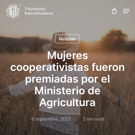
Skip
Men
to
main
content
Noticias
Mujeres
cooperativistas fueron
premiadas por el
Ministerio de
Agricultura
8 septiembre, 2025
3 min read