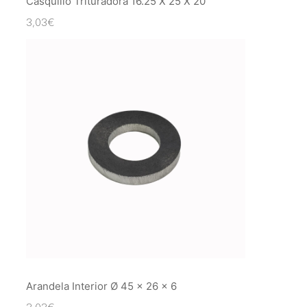
Casquillo Trituradora 16.25 X 25 X 20
3,03
€
Arandela Interior Ø 45 x 26 x 6