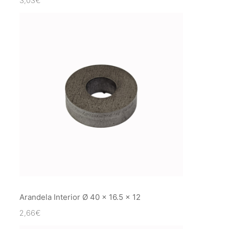
3,03
€
Arandela Interior Ø 40 x 16.5 x 12
2,66
€