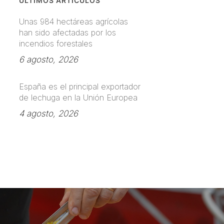
ÚLTIMOS ARTÍCULOS
Unas 984 hectáreas agrícolas
han sido afectadas por los
incendios forestales
6 agosto, 2026
España es el principal exportador
de lechuga en la Unión Europea
4 agosto, 2026