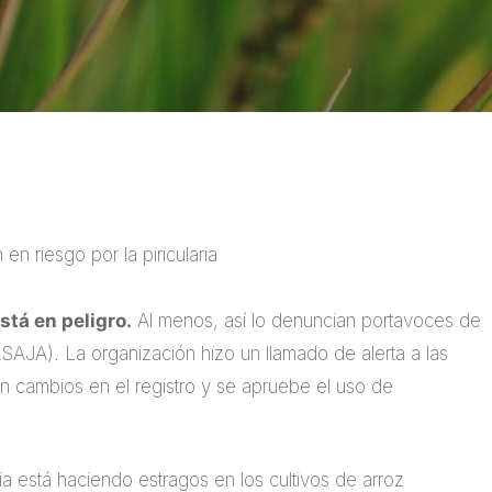
 en riesgo por la piricularia
stá en peligro.
Al menos, así lo denuncian portavoces de
SAJA). La organización hizo un llamado de alerta a las
 cambios en el registro y se apruebe el uso de
a está haciendo estragos en los cultivos de arroz