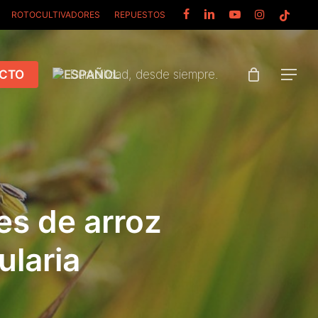
FACEBOOK
LINKEDIN
YOUTUBE
INSTAGRAM
TIKTOK
ROTOCULTIVADORES
REPUESTOS
CTO
Durabilidad, desde siempre.
Menu
les de arroz
ularia