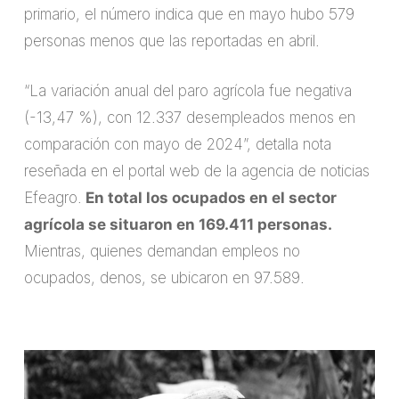
primario, el número indica que en mayo hubo 579
personas menos que las reportadas en abril.
“La variación anual del paro agrícola fue negativa
(-13,47 %), con 12.337 desempleados menos en
comparación con mayo de 2024”, detalla nota
reseñada en el portal web de la agencia de noticias
Efeagro.
En total los ocupados en el sector
agrícola se situaron en 169.411 personas.
Mientras, quienes demandan empleos no
ocupados, denos, se ubicaron en 97.589.