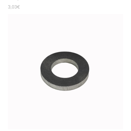
3,03
€