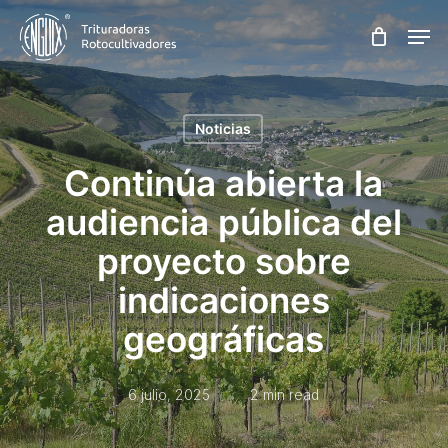
Skip
Men
to
main
content
Noticias
Continúa abierta la
audiencia pública del
proyecto sobre
indicaciones
geográficas
6 julio, 2025
2 min read