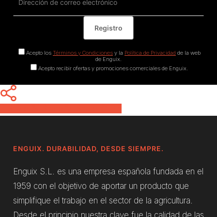
Acepto los
Términos y Condiciones
y la
Política de Privacidad
de la web
de Enguix.
Acepto recibir ofertas y promociones comerciales de Enguix.
Share
Share
Share
Pin
ENGUIX. DURABILIDAD, DESDE SIEMPRE.
Enguix S.L. es una empresa española fundada en el
1959 con el objetivo de aportar un producto que
simplifique el trabajo en el sector de la agricultura.
Desde el principio nuestra clave fue la calidad de las