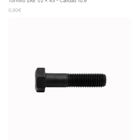
Tornillo SAE 1/2 x 45 - Calidad 10.9
0,60
€