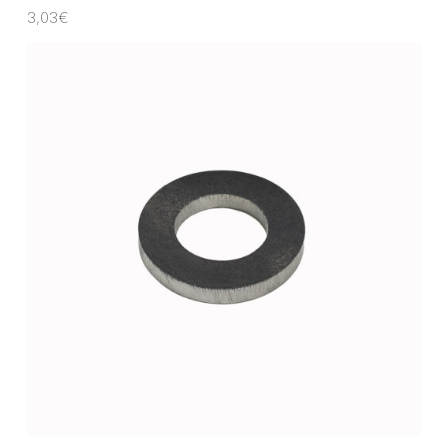
3,03
€